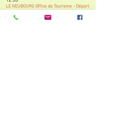
LE NEUBOURG Office de Tourisme
- Départ
12:37
VITOT La Londe
12:45
LE TRONCQ Abribus
12:53
EPEGARD Mairie
N° 2837
12:30
LE NEUBOURG
Office de Tourisme -
Correspondance
12:33
LE NEUBOURG Office de Tourisme
- Départ